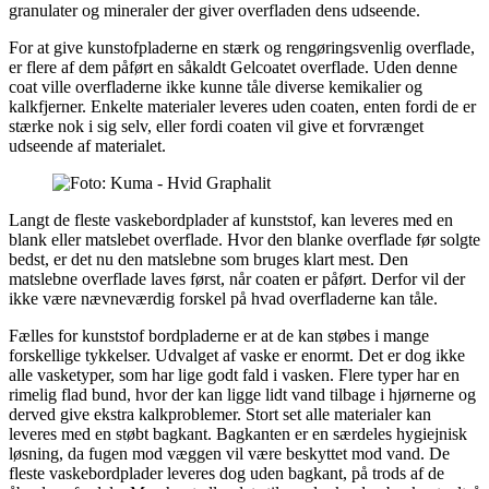
granulater og mineraler der giver overfladen dens udseende.
For at give kunstofpladerne en stærk og rengøringsvenlig overflade,
er flere af dem påført en såkaldt Gelcoatet overflade. Uden denne
coat ville overfladerne ikke kunne tåle diverse kemikalier og
kalkfjerner. Enkelte materialer leveres uden coaten, enten fordi de er
stærke nok i sig selv, eller fordi coaten vil give et forvrænget
udseende af materialet.
Langt de fleste vaskebordplader af kunststof, kan leveres med en
blank eller matslebet overflade. Hvor den blanke overflade før solgte
bedst, er det nu den matslebne som bruges klart mest. Den
matslebne overflade laves først, når coaten er påført. Derfor vil der
ikke være nævneværdig forskel på hvad overfladerne kan tåle.
Fælles for kunststof bordpladerne er at de kan støbes i mange
forskellige tykkelser. Udvalget af vaske er enormt. Det er dog ikke
alle vasketyper, som har lige godt fald i vasken. Flere typer har en
rimelig flad bund, hvor der kan ligge lidt vand tilbage i hjørnerne og
derved give ekstra kalkproblemer. Stort set alle materialer kan
leveres med en støbt bagkant. Bagkanten er en særdeles hygiejnisk
løsning, da fugen mod væggen vil være beskyttet mod vand. De
fleste vaskebordplader leveres dog uden bagkant, på trods af de