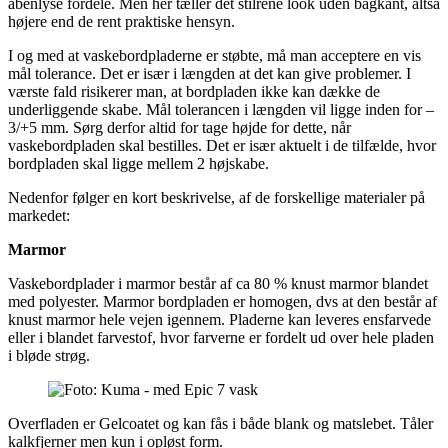
åbenlyse fordele. Men her tæller det stilrene look uden bagkant, altså
højere end de rent praktiske hensyn.
I og med at vaskebordpladerne er støbte, må man acceptere en vis
mål tolerance. Det er især i længden at det kan give problemer. I
værste fald risikerer man, at bordpladen ikke kan dække de
underliggende skabe. Mål tolerancen i længden vil ligge inden for –
3/+5 mm. Sørg derfor altid for tage højde for dette, når
vaskebordpladen skal bestilles. Det er især aktuelt i de tilfælde, hvor
bordpladen skal ligge mellem 2 højskabe.
Nedenfor følger en kort beskrivelse, af de forskellige materialer på
markedet:
Marmor
Vaskebordplader i marmor består af ca 80 % knust marmor blandet
med polyester. Marmor bordpladen er homogen, dvs at den består af
knust marmor hele vejen igennem. Pladerne kan leveres ensfarvede
eller i blandet farvestof, hvor farverne er fordelt ud over hele pladen
i bløde strøg.
Overfladen er Gelcoatet og kan fås i både blank og matslebet. Tåler
kalkfjerner men kun i opløst form.