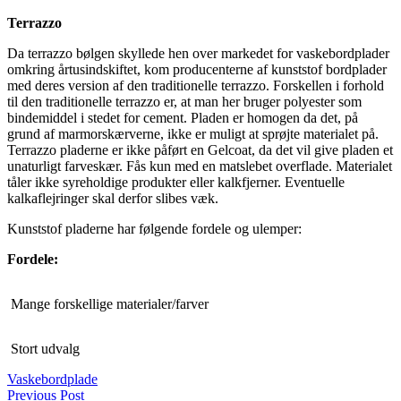
Terrazzo
Da terrazzo bølgen skyllede hen over markedet for vaskebordplader
omkring årtusindskiftet, kom producenterne af kunststof bordplader
med deres version af den traditionelle terrazzo. Forskellen i forhold
til den traditionelle terrazzo er, at man her bruger polyester som
bindemiddel i stedet for cement. Pladen er homogen da det, på
grund af marmorskærverne, ikke er muligt at sprøjte materialet på.
Terrazzo pladerne er ikke påført en Gelcoat, da det vil give pladen et
unaturligt farveskær. Fås kun med en matslebet overflade. Materialet
tåler ikke syreholdige produkter eller kalkfjerner. Eventuelle
kalkaflejringer skal derfor slibes væk.
Kunststof pladerne har følgende fordele og ulemper:
Fordele:
Mange forskellige materialer/farver
Stort udvalg
Vaskebordplade
Previous Post