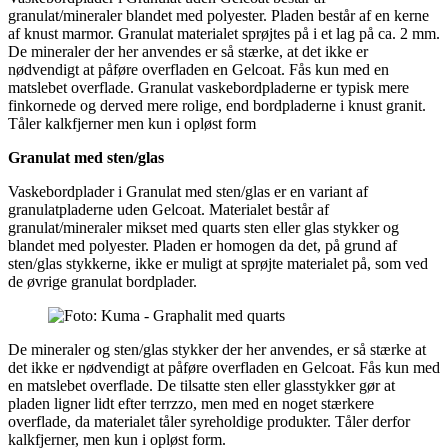
granulat/mineraler blandet med polyester. Pladen består af en kerne
af knust marmor. Granulat materialet sprøjtes på i et lag på ca. 2 mm.
De mineraler der her anvendes er så stærke, at det ikke er
nødvendigt at påføre overfladen en Gelcoat. Fås kun med en
matslebet overflade. Granulat vaskebordpladerne er typisk mere
finkornede og derved mere rolige, end bordpladerne i knust granit.
Tåler kalkfjerner men kun i opløst form
Granulat med sten/glas
Vaskebordplader i Granulat med sten/glas er en variant af
granulatpladerne uden Gelcoat. Materialet består af
granulat/mineraler mikset med quarts sten eller glas stykker og
blandet med polyester. Pladen er homogen da det, på grund af
sten/glas stykkerne, ikke er muligt at sprøjte materialet på, som ved
de øvrige granulat bordplader.
De mineraler og sten/glas stykker der her anvendes, er så stærke at
det ikke er nødvendigt at påføre overfladen en Gelcoat. Fås kun med
en matslebet overflade. De tilsatte sten eller glasstykker gør at
pladen ligner lidt efter terrzzo, men med en noget stærkere
overflade, da materialet tåler syreholdige produkter. Tåler derfor
kalkfjerner, men kun i opløst form.