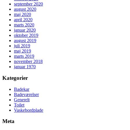
september 2020
august 2020
maj 2020
april 2020
marts 2020
januar 2020
oktober 2019
august 2019
juli 2019
maj 2019
marts 2019
november 2018
januar 1970
Kategorier
Badekar
Badeværelser
Generelt
Toilet
Vaskebordplade
Meta