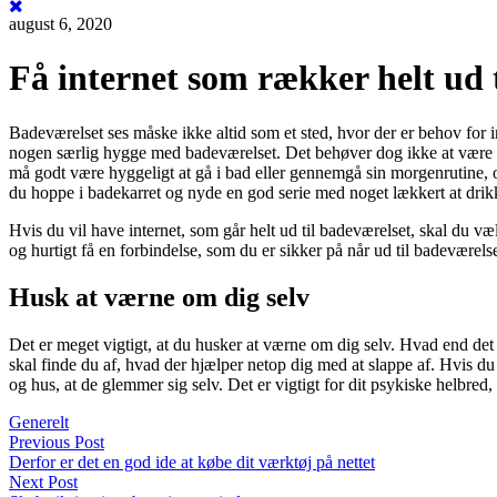
august 6, 2020
Få internet som rækker helt ud 
Badeværelset ses måske ikke altid som et sted, hvor der er behov for in
nogen særlig hygge med badeværelset. Det behøver dog ikke at være 
må godt være hyggeligt at gå i bad eller gennemgå sin morgenrutine, o
du hoppe i badekarret og nyde en god serie med noget lækkert at drikke
Hvis du vil have internet, som går helt ud til badeværelset, skal du v
og hurtigt få en forbindelse, som du er sikker på når ud til badeværelse
Husk at værne om dig selv
Det er meget vigtigt, at du husker at værne om dig selv. Hvad end d
skal finde du af, hvad der hjælper netop dig med at slappe af. Hvis du 
og hus, at de glemmer sig selv. Det er vigtigt for dit psykiske helbred,
Generelt
Previous Post
Derfor er det en god ide at købe dit værktøj på nettet
Next Post