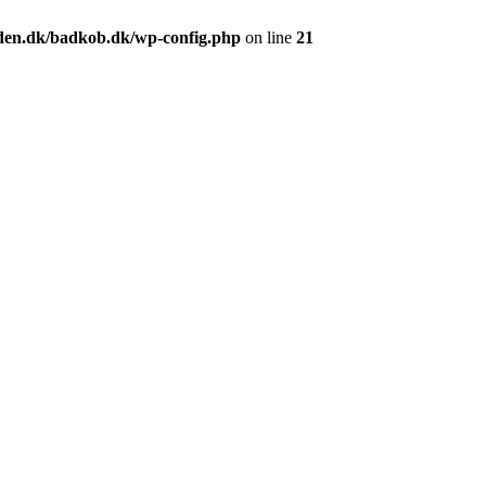
en.dk/badkob.dk/wp-config.php
on line
21