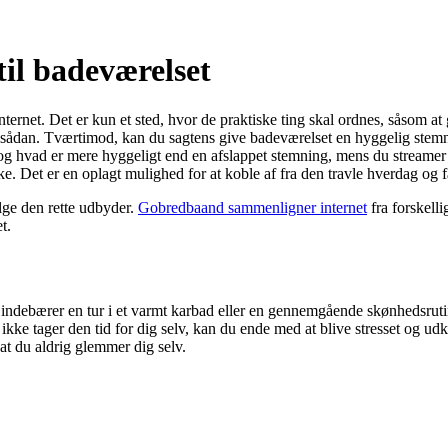
til badeværelset
ternet. Det er kun et sted, hvor de praktiske ting skal ordnes, såsom at
sådan. Tværtimod, kan du sagtens give badeværelset en hyggelig stem
g hvad er mere hyggeligt end en afslappet stemning, mens du streamer en
. Det er en oplagt mulighed for at koble af fra den travle hverdag og f
ælge den rette udbyder.
Gobredbaand sammenligner internet
fra forskelli
t.
et indebærer en tur i et varmt karbad eller en gennemgående skønhedsr
ikke tager den tid for dig selv, kan du ende med at blive stresset og udkø
 at du aldrig glemmer dig selv.