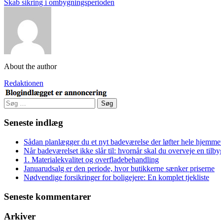
Skab sikring i ombygningsperioden
About the author
Redaktionen
Søg
efter:
Seneste indlæg
Sådan planlægger du et nyt badeværelse der løfter hele hjemme
Når badeværelset ikke slår til: hvornår skal du overveje en tilb
1. Materialekvalitet og overfladebehandling
Januarudsalg er den periode, hvor butikkerne sænker priserne
Nødvendige forsikringer for boligejere: En komplet tjekliste
Seneste kommentarer
Arkiver