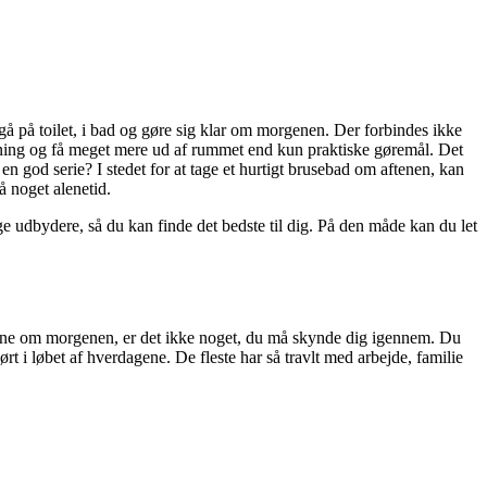
 gå på toilet, i bad og gøre sig klar om morgenen. Der forbindes ikke
ning og få meget mere ud af rummet end kun praktiske gøremål. Det
 god serie? I stedet for at tage et hurtigt brusebad om aftenen, kan
å noget alenetid.
ge udbydere, så du kan finde det bedste til dig. På den måde kan du let
utine om morgenen, er det ikke noget, du må skynde dig igennem. Du
rt i løbet af hverdagene. De fleste har så travlt med arbejde, familie