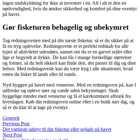
ingen undskyldning for ikke at investere i en. Alt i alt er den en
nødvendighed, hvis du ønsker sikkerhed og komfort på dine eventyr
på havet.
Gør fisketuren behagelig og ubekymret
Tag redningsvesten med på din næste fisketur, så er du sikker på at
få en tryg oplevelse. Redningsveste er et perfekt redskab for alle
typer af aktiviteter udendørs, uanset om du er en garvet sejler eller
lige er begyndt at dykke. De kan fås i mange forskellige størrelser
og former, så du helt sikkert kan finde den, der passer til dig og dine
behov. Med redningsveste kan du være tryg i alle situationer, hvad
enten du fisker til lands eller til vands.
Nyd hyggen på havet med vennerne. Med en redningsvest på, kan I
udforske og opleve søer og vande uden bekymringer. Skab
hyggelige minder med vennerne og få et kærkomment afbræk fra
hverdagen. Køb din redningsvest online eller i en butik nær dig, og
så er du klar til at tage på eventyr.
Generelt
Previous Post
Det vigtigste udstyr til din fisketur eller sejlads på havet
Next Post