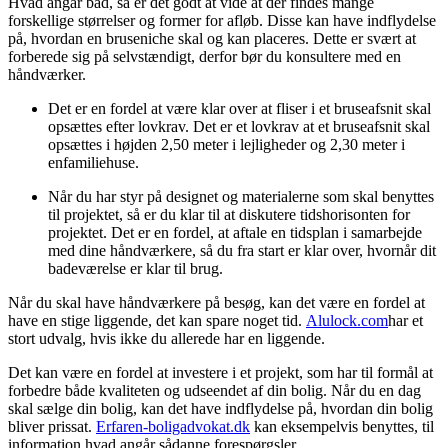
Hvad angår bad, så er det godt at vide at der findes mange
forskellige størrelser og former for afløb. Disse kan have indflydelse
på, hvordan en bruseniche skal og kan placeres. Dette er svært at
forberede sig på selvstændigt, derfor bør du konsultere med en
håndværker.
Det er en fordel at være klar over at fliser i et bruseafsnit skal
opsættes efter lovkrav. Det er et lovkrav at et bruseafsnit skal
opsættes i højden 2,50 meter i lejligheder og 2,30 meter i
enfamiliehuse.
Når du har styr på designet og materialerne som skal benyttes
til projektet, så er du klar til at diskutere tidshorisonten for
projektet. Det er en fordel, at aftale en tidsplan i samarbejde
med dine håndværkere, så du fra start er klar over, hvornår dit
badeværelse er klar til brug.
Når du skal have håndværkere på besøg, kan det være en fordel at
have en stige liggende, det kan spare noget tid.
Alulock.com
har et
stort udvalg, hvis ikke du allerede har en liggende.
Det kan være en fordel at investere i et projekt, som har til formål at
forbedre både kvaliteten og udseendet af din bolig. Når du en dag
skal sælge din bolig, kan det have indflydelse på, hvordan din bolig
bliver prissat.
Erfaren-boligadvokat.dk
kan eksempelvis benyttes, til
information hvad angår sådanne forespørgsler.