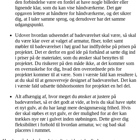
den forbindelse være en fordel at have nogle billeder eller
lignende klar, som du kan vise håndværkerne. Det gør
opgaven lettere at håndtere for håndværkerne, og det sikrer
dig, at I taler samme sprog, og derudover har det samme
udgangspunkt.
Udover hvordan udseendet af badeværelset skal være, så skal
du være klar over at valget af armatur, fliser, toilet samt
møbler til badeværelset i høj grad har indflydelse på prisen på
projektet. Det er derfor en god ide på forhånd at sætte dig ind
i priser på de materialer, som du ønsker skal benyttes til
projektet. Du risikerer på den måde ikke, at det kommer som
en overraskelse for dig, hvad den overordnede pris for
projektet kommer til at være. Som i værste fald kan resultere i,
at du skal til at genoverveje designet af badeværelset. Det kan
i værste fald udsætte tidshorisonten for projektet en hel del.
Alt afhængig af, hvor meget du ønsker at justere på
badeværelset, så er det godt at vide, at hvis du skal have støbt
et nyt gulv, at du har langt mere designmæssig frihed. Hvis
der skal støbes et nyt gulv, er der mulighed for at der kan
trækkes nye rør i gulvet inden støbningen. Dette giver dig
fleksibilitet i forhold til hvordan armatur, wc og bad skal
placeres i rummet.